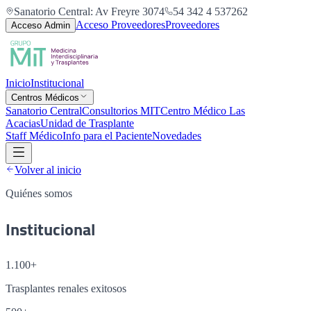
Sanatorio Central: Av Freyre 3074
54 342 4 537262
Acceso Proveedores
Proveedores
Acceso Admin
Inicio
Institucional
Centros Médicos
Sanatorio Central
Consultorios MIT
Centro Médico Las
Acacias
Unidad de Trasplante
Staff Médico
Info para el Paciente
Novedades
Volver al inicio
Quiénes somos
Institucional
1.100+
Trasplantes renales exitosos